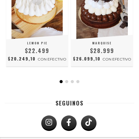
LEMON PIE
MARQUISE
$22.499
$28.999
$20.249,10
$26.099,10
O
CON
EFECTIVO
CON
EFECTIVO
SEGUINOS